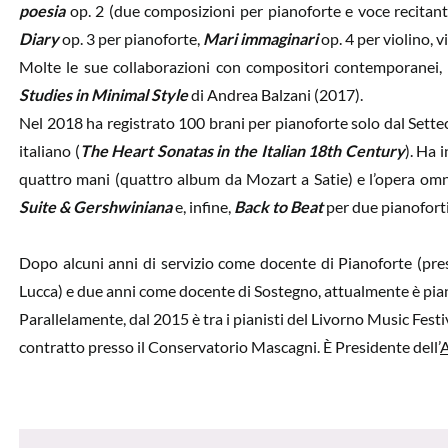
poesia
op. 2 (due composizioni per pianoforte e voce recitan
Diary
op. 3 per pianoforte,
Mari immaginari
op. 4 per violino, v
Molte le sue collaborazioni con compositori contemporanei, 
Studies in Minimal Style
di Andrea Balzani (2017).
Nel 2018 ha registrato 100 brani per pianoforte solo dal Sette
italiano (
The Heart Sonatas in the Italian 18th Century
). Ha 
quattro mani (quattro album da Mozart a Satie) e l’opera omnia
Suite &
Gershwiniana
e, infine,
Back to Beat
per due pianoforti,
Dopo alcuni anni di servizio come docente di Pianoforte (presso
Lucca) e due anni come docente di Sostegno, attualmente è pianis
Parallelamente, dal 2015 è tra i pianisti del Livorno Music Festi
contratto presso il Conservatorio Mascagni. È Presidente dell’
A